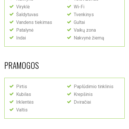
Viryklė
Wi-Fi
Šaldytuvas
Tvenkinys
Vandens tiekimas
Gultai
Patalynė
Vaikų zona
Indai
Nakvynė žiemą
PRAMOGOS
Pirtis
Paplūdimio tinklinis
Kubilas
Krepšinis
Irklentės
Dviračiai
Valtis