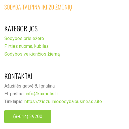
SODYBA TALPINA IKI
20
ŽMONIŲ
KATEGORIJOS
Sodybos prie ežero
Pirties nuoma, kubilas
Sodybos veikiančios žiemą
KONTAKTAI
Ažušilės gatvė 8, Ignalina
El. paštas:
info@kaimelis.lt
Tinklapis:
https://ziezuliniosodyba.business.site
(8-614) 39200