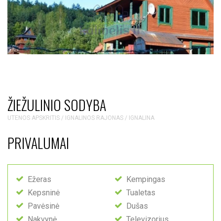
ŽIEŽULINIO SODYBA
UTENOS APSKRITIS / IGNALINOS RAJONAS / IGNALINA
PRIVALUMAI
Ežeras
Kempingas
Kepsninė
Tualetas
Pavėsinė
Dušas
Nakvynė
Televizorius