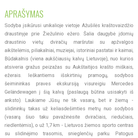
APRAŠYMAS
Sodyba įsikūrusi unikalioje vietoje Ažušilės kraštovaizdžio
draustinyje prie Žiežulinio ežero. Šalia daugybė įdomių
draustinio vietų: dviračių maršrutai su apžvalgos
aikštelėmis, piliakalniai, muziejai, istoriniai pastatai ir kaimai,
Būdakalnis (viena aukščiausių kalvų Lietuvoje), nuo kurios
atsiveria gražus peizažas su Aukštaitijos krašto miškais,
ežerais. Ieškantiems išskirtinių pramogų, sodybos
šeimininkas praves ekskursiją visureigiu Mercedes
Geländewagen į šią kalvą (paslaugą būtina usisakyti iš
anksto). Laukiame Jūsų ne tik vasarą, bet ir žiemą -
slidininkų takas už keliasdešimties metrų nuo sodybos
(vasarą šiuo taku pavažinėsite dviračiais, riedučiais,
riedlentėmis), o už 1,7 km - Lietuvos žiemos sporto centras
su slidinėjimo trasomis, snieglenčių parku. Patogus