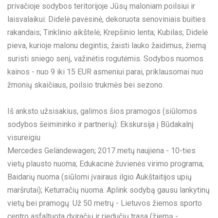
privačioje sodybos teritorijoje Jūsų maloniam poilsiui ir
laisvalaikui: Didelė pavėsinė, dekoruota senoviniais buities
rakandais; Tinklinio aikštelė; Krepšinio lenta; Kubilas; Didelė
pieva, kurioje malonu degintis, žaisti lauko žaidimus, žiemą
suristi sniego senį, važinėtis rogutėmis. Sodybos nuomos
kainos - nuo 9 iki 15 EUR asmeniui parai, priklausomai nuo
žmonių skaičiaus, poilsio trukmės bei sezono.
Iš anksto užsisakius, galimos šios pramogos (siūlomos
sodybos šeimininko ir partnerių): Ekskursija į Būdakalnį
visureigiu
Mercedes Geländewagen; 2017 metų naujiena - 10-ties
vietų plausto nuoma; Edukacinė žuvienės virimo programa;
Baidarių nuoma (siūlomi įvairaus ilgio Aukštaitijos upių
maršrutai); Keturračių nuoma. Aplink sodybą gausu lankytinų
vietų bei pramogų: Už 50 metrų - Lietuvos žiemos sporto
centro asfaltuota dviračių ir riedučių trasa (žiemą -