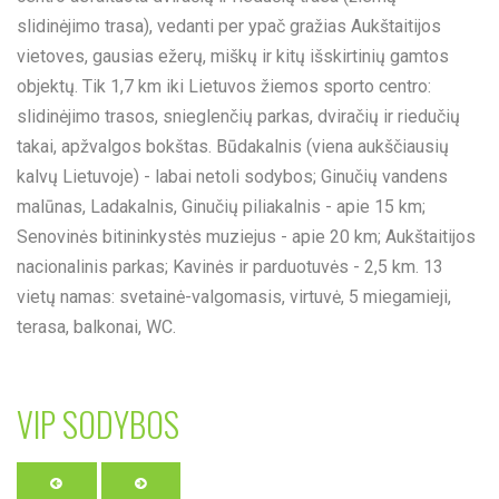
slidinėjimo trasa), vedanti per ypač gražias Aukštaitijos
vietoves, gausias ežerų, miškų ir kitų išskirtinių gamtos
objektų. Tik 1,7 km iki Lietuvos žiemos sporto centro:
slidinėjimo trasos, snieglenčių parkas, dviračių ir riedučių
takai, apžvalgos bokštas. Būdakalnis (viena aukščiausių
kalvų Lietuvoje) - labai netoli sodybos; Ginučių vandens
malūnas, Ladakalnis, Ginučių piliakalnis - apie 15 km;
Senovinės bitininkystės muziejus - apie 20 km; Aukštaitijos
nacionalinis parkas; Kavinės ir parduotuvės - 2,5 km. 13
vietų namas: svetainė-valgomasis, virtuvė, 5 miegamieji,
terasa, balkonai, WC.
VIP SODYBOS