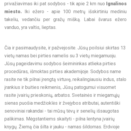
privažiavimas iki pat sodybos - tik apie 2 km nuo
Ignalinos
miesto.
Iki ežero - apie 100 metrų išskirtiniu mediniu
takeliu, vedančiu per gražų mišką. Labai švarus ežero
vanduo, yra valtis, lieptas.
Čia ir pasimaudysite, ir pažvejosite. Jūsų poilsiui skirtas 13
vietų namas bei pirties namelis su 3 vietų miegamuoju.
Jūsų pageidavimu sodybos šeimininkas atlieka pirties
procedūras, išmoktas pirties akademijoje. Sodybos name
rasite ne tik pilnai įrengtą virtuvę, reikalingiausiu indus, stalo
įrankius ir buities reikmenis, Jūsų patogumui visuomet
rasite įvairių prieskonių, arbatos. Svetainės ir miegamųjų
sienas puošia medžioklės ir žvejybos atributai, autentiški
senoviniai rakandai - tai mūsų tėvų ir senelių išsaugotas
palikimas. Mėgstantiems skaityti - pilna lentyna įvairių
knygų. Žiemą čia šilta ir jauku - namas šildomas. Erdvioje