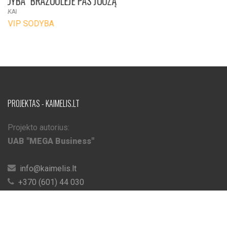
GRAPELDVARIS | STONKŲ SODYBA
PLUNGĖ
VIP SODYBA
PROJEKTAS - KAIMELIS.LT
Projekto autorius:
UAB "MEGA Business"
info@kaimelis.lt
+370 (601) 44 030
SODYBOS
Visos sodybos